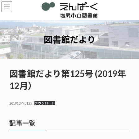
コ
ナ
ン
ビ
テ
ゲ
ン
ー
ツ
シ
へ
ョ
図書館だより
ス
ン
キ
に
ッ
移
プ
動
図書館だより第125号 (2019年
12月）
201912-No125
ダウンロード
記事一覧