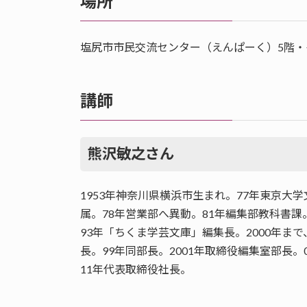
場所
塩尻市市民交流センター（えんぱーく）5階・
講師
熊沢敏之さん
1953年神奈川県横浜市生まれ。77年東京
属。78年営業部へ異動。81年編集部教科書課
93年「ちくま学芸文庫」編集長。2000年ま
長。99年同部長。2001年取締役編集室部長
11年代表取締役社長。