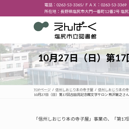
コ
ナ
電話：0263-53-3365/ ＦＡＸ：0263-53-3369
ン
ビ
所在地：長野県塩尻市大門一番町12番2号 塩
テ
ゲ
ン
ー
ツ
シ
へ
ョ
ス
ン
キ
に
10月27日（日）第
ッ
移
プ
動
TOPページ
信州しおじり本の寺子屋
信州しおじり本の寺
10月27日（日）第17回古田晁記念館文学サロン 熊沢敏之
「信州しおじり本の寺子屋」事業の、「第17