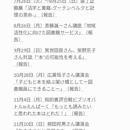
7月26日（火）～8月25日（日）装丁企
画展「活字と書籍-グーテンベルクと記
憶の革命-」（報告）
8月26日（月）斎藤誠一さん講座「地域
活性化に向けた図書館サービス」（報
告）
9月29日（日）常世田良さん、柴野京子
さん対談「“本”の可能性を考える」
（報告）
10月28日（月）広瀬恒子さん講演会
「子どもと本を結ぶ架け橋としてー図
書館員にできることー」（報告）
11月4日（月）知的書評合戦ビブリオバ
トルinえんぱーく「もっとも読みたい
と思われた本はどれだ！」（報告）
11月10日（日）柳田邦男さん講演会