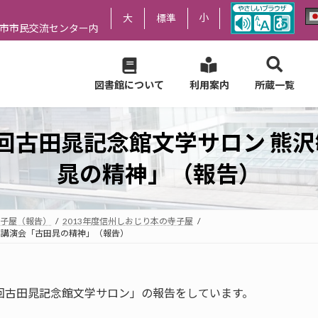
小
大
標準
尻市市民交流センター内
図書館について
利用案内
所蔵一覧
17回古田晁記念館文学サロン 熊
晁の精神」（報告）
子屋（報告）
2013年度信州しおじり本の寺子屋
さん講演会「古田晁の精神」（報告）
回古田晁記念館文学サロン」の報告をしています。