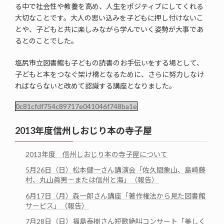
る中で社会性や教養を高め、人生をポジティブにしてくれる
大切なことです。大人の思い込みを子どもに押し付けないこ
とや、子どもと共に楽しみながら学んでいく姿勢が大事であ
るとのことでした。
塩尻市立図書館も子どもの読書のお手伝いをする場として、
子どもと本をつなぐ架け橋となるために、さらに努力しなけ
ればならないと改めて認識する講座となりました。
0c81cfdf754c89717e041046f748ba1e
2013年度信州しおじり本の寺子屋
2013年度 信州しおじり本の寺子屋について
5月26日（日）松本健一さん講演会「佐久間象山、島崎藤
村、丸山眞男－または信州と海」（報告）
6月17日（月）森一郎さん講座「著作権法から見た図書館
サービス」（報告）
7月28日（日）福島泰樹さん短歌絶叫コンサート「美しく