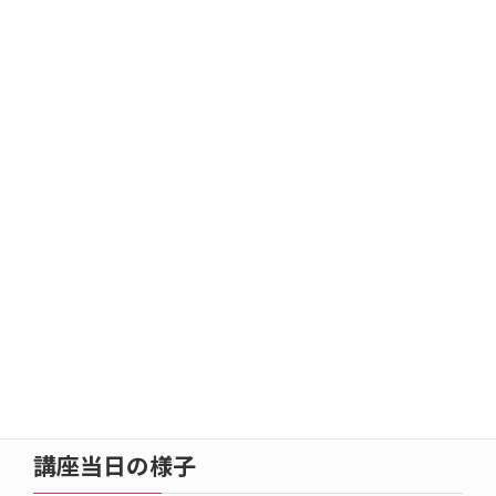
塩尻市市民交流センター（えんぱーく）3階・多目的ホール
講師
広瀬恒子さん
1968年東京都世田谷で親子読書会づくりにかかわったのが、
今に至る子どもの本と読書活動の原点になる。現在、親子読
書地域文庫全国連絡会代表。学校図書館を考える全国連絡会
世話人。日本子どもの本研究会。著書に『子どもの読書いま
これから』『だから子どもの本は面白い』（新日本出版社）
『新・こどもの本と読書の事典』（協編著・ポプラ社）、
『読書ボランティアのいま・これから』（一声社）他
講座当日の様子