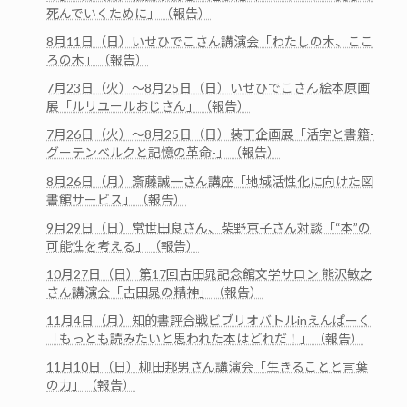
死んでいくために」（報告）
8月11日（日）いせひでこさん講演会「わたしの木、ここ
ろの木」（報告）
7月23日（火）～8月25日（日）いせひでこさん絵本原画
展「ルリユールおじさん」（報告）
7月26日（火）～8月25日（日）装丁企画展「活字と書籍-
グーテンベルクと記憶の革命-」（報告）
8月26日（月）斎藤誠一さん講座「地域活性化に向けた図
書館サービス」（報告）
9月29日（日）常世田良さん、柴野京子さん対談「“本”の
可能性を考える」（報告）
10月27日（日）第17回古田晁記念館文学サロン 熊沢敏之
さん講演会「古田晁の精神」（報告）
11月4日（月）知的書評合戦ビブリオバトルinえんぱーく
「もっとも読みたいと思われた本はどれだ！」（報告）
11月10日（日）柳田邦男さん講演会「生きることと言葉
の力」（報告）