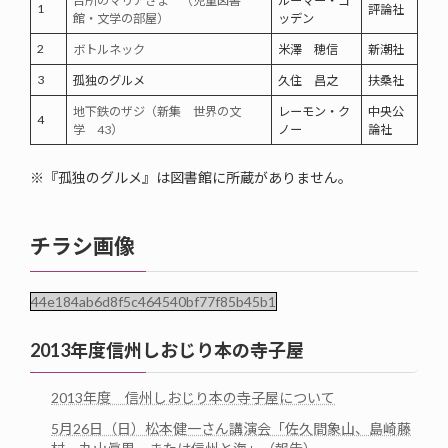
台所のマリアさま （児童図書
ルーマー・ゴ
1
評論社
館・文学の部屋）
ッデン
2
ボトルネック
米澤 穂信
新潮社
3
孤独のグルメ
久住 昌之
扶桑社
地下鉄のザジ（新集 世界の文
レーモン・ク
中央公
4
学 43）
ノー
論社
※『孤独のグルメ』は図書館に所蔵がありません。
チラシ画像
44e184ab6d8f5c464540bf77f85b45b1
2013年度信州しおじり本の寺子屋
2013年度 信州しおじり本の寺子屋について
5月26日（日）松本健一さん講演会「佐久間象山、島崎藤