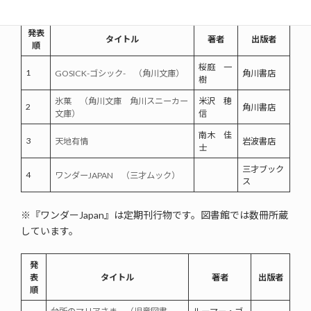
発表
タイトル
著者
出版者
順
桜庭 一
1
GOSICK-ゴシック- （角川文庫）
角川書店
樹
氷菓 （角川文庫 角川スニーカー
米沢 穂
2
角川書店
文庫）
信
南木 佳
3
天地有情
岩波書店
士
三才ブック
4
ワンダーJAPAN （三才ムック）
ス
※『ワンダーJapan』は定期刊行物です。図書館では数冊所蔵
しています。
発
表
タイトル
著者
出版者
順