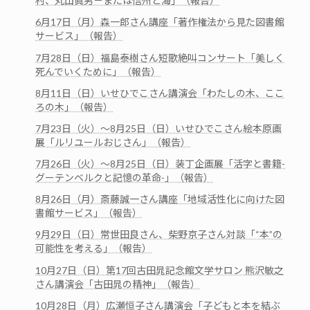
村、丸山眞男－または信州と海」（報告）
6月17日（月）森一郎さん講座「著作権法から見た図書館
サービス」（報告）
7月28日（日）福島泰樹さん短歌絶叫コンサート「美しく
死んでいくために」（報告）
8月11日（日）いせひでこさん講演会「わたしの木、ここ
ろの木」（報告）
7月23日（火）～8月25日（日）いせひでこさん絵本原画
展「ルリユールおじさん」（報告）
7月26日（火）～8月25日（日）装丁企画展「活字と書籍-
グーテンベルクと記憶の革命-」（報告）
8月26日（月）斎藤誠一さん講座「地域活性化に向けた図
書館サービス」（報告）
9月29日（日）常世田良さん、柴野京子さん対談「“本”の
可能性を考える」（報告）
10月27日（日）第17回古田晁記念館文学サロン 熊沢敏之
さん講演会「古田晁の精神」（報告）
10月28日（月）広瀬恒子さん講演会「子どもと本を結ぶ