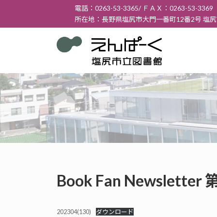
コ
ナ
電話：0263-53-3365/ ＦＡＸ：0263-53-3369
ン
ビ
所在地：長野県塩尻市大門一番町12番2号 塩
テ
ゲ
ン
ー
ツ
シ
へ
ョ
ス
ン
キ
に
ッ
移
プ
動
Book Fan Newslett
202304(130)
ダウンロード