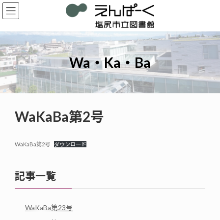
コ
ナ
ン
ビ
テ
ゲ
ン
ー
ツ
シ
へ
ョ
Wa・Ka・Ba
ス
ン
キ
に
ッ
移
プ
動
WaKaBa第2号
WaKaBa第2号
ダウンロード
記事一覧
WaKaBa第23号