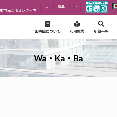
小
大
標準
尻市市民交流センター内
図書館について
利用案内
所蔵一覧
Wa・Ka・Ba