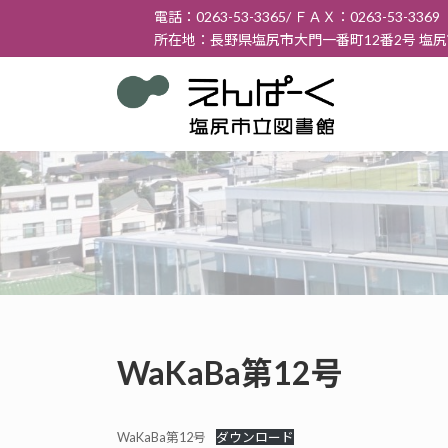
コ
ナ
電話：0263-53-3365/ ＦＡＸ：0263-53-3369
ン
ビ
所在地：長野県塩尻市大門一番町12番2号 塩
テ
ゲ
ン
ー
ツ
シ
へ
ョ
ス
ン
キ
に
ッ
移
プ
動
WaKaBa第12号
WaKaBa第12号
ダウンロード