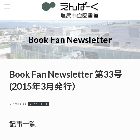
コ
ナ
ン
ビ
テ
ゲ
ン
ー
ツ
シ
へ
ョ
Book Fan Newsletter
ス
ン
キ
に
ッ
移
プ
動
Book Fan Newsletter 第33号
(2015年3月発行）
201503_33
ダウンロード
記事一覧