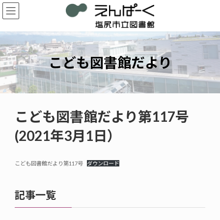
コ
ナ
ン
ビ
テ
ゲ
ン
ー
ツ
シ
へ
ョ
こども図書館だより
ス
ン
キ
に
ッ
移
プ
動
こども図書館だより第117号
(2021年3月1日）
こども図書館だより第117号
ダウンロード
記事一覧