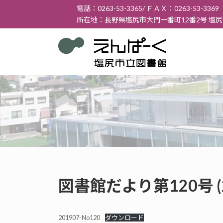
コ
ナ
電話：0263-53-3365/ ＦＡＸ：0263-53-3369
ン
ビ
所在地：長野県塩尻市大門一番町12番2号 塩
テ
ゲ
ン
ー
ツ
シ
へ
ョ
ス
ン
キ
に
ッ
移
プ
動
図書館だより第120号 (
201907-No120
ダウンロード