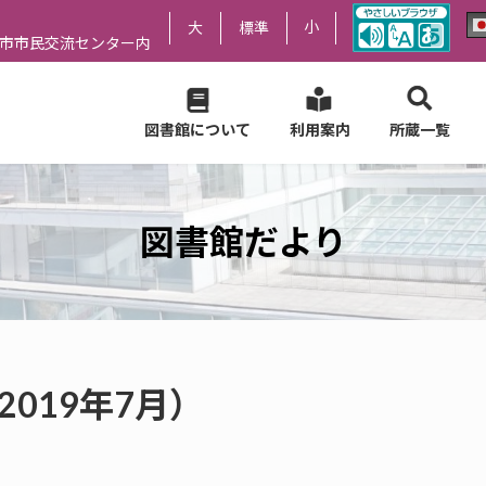
小
大
標準
尻市市民交流センター内
図書館について
利用案内
所蔵一覧
図書館だより
2019年7月）