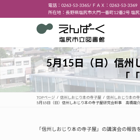
コ
ナ
電話：0263-53-3365/ ＦＡＸ：0263-53-3369
ン
ビ
所在地：長野県塩尻市大門一番町12番2号 塩
テ
ゲ
ン
ー
ツ
シ
へ
ョ
ス
ン
キ
に
5月15日（日）信
ッ
移
プ
動
「「
TOPページ
信州しおじり本の寺子屋
信州しおじり本の寺
5月15日（日）信州しおじり本の寺子屋研究会幹事 高橋龍
「信州しおじり本の寺子屋」の講演会の報告