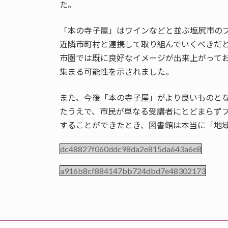
た。
「本の寺子屋」はワインなどと並ぶ塩尻市の
近隣市町村と連携して取り組んでいくべきだ
市圏では既に良好なイメージが出来上がって
集まる可能性を示されました。
また、今後「本の寺子屋」がより良いものと
たうえで、市民が単なる受講者にとどまらず
することができたとき、図書館は本当に「地
dc48827f060ddc98da2e815da643a6e8
a916b8cf884147bb724dbd7e48302173