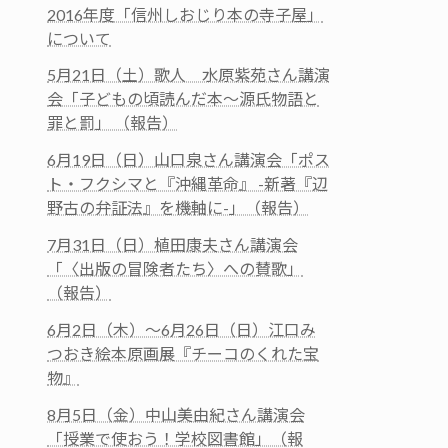
2016年度「信州しおじり本の寺子屋」
について
5月21日（土）歌人 水原紫苑さん講演
会「子どもの頃読んだ本～源氏物語と
罪と罰」 （報告）
6月19日（日）山口泉さん講演会「ポス
ト・フクシマと『沖縄革命』 -新著『辺
野古の弁証法』を機軸に-」（報告）
7月31日（日）植田康夫さん講演会
「〈出版の冒険者たち〉への賛歌」
（報告）
6月2日（木）～6月26日（日）江口み
つおき絵本原画展『チーコのくれた宝
物』
8月5日（金）中山美由紀さん講演会
「授業で使おう！学校図書館」（報