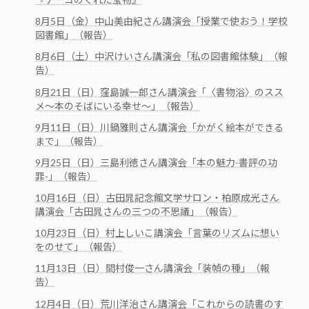
8月5日（金）中山美由紀さん講演会「授業で使おう！学校
図書館」（報告）
8月6日（土）中沢けいさん講演会「私の図書館体験」（報
告）
8月21日（日）窪島誠一郎さん講演会「〈書物浴〉のスス
メ～本のそばにいる幸せ～」（報告）
9月11日（日）川鍋雅則さん講演会「かがく絵本ができる
まで」（報告）
9月25日（日）三島利徳さん講演会「本の魅力-書評の功
罪-」（報告）
10月16日（日）古田晁記念館文学サロン・柏原成光さん
講演会「古田晁さんの三つの不思議」（報告）
10月23日（日）村上しいこ講演会「言葉のリズムに想い
をのせて」（報告）
11月13日（日）間村俊一さん講演会「装幀の種」（報
告）
12月4日（日）荒川洋治さん講演会「これからの読書のす