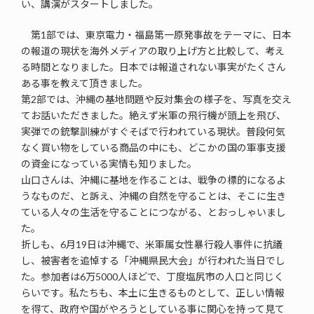
い、講演がスタートしました。
第1部では、東京電力・福島第一原発事故をテーマに、日本
の報道の現状を海外メディアの取り上げ方と比較して、考え
る時間となりました。日本では報道されない事実がたくさん
ある事を教えて頂きました。
第2部では、沖縄の基地問題や反対集会の様子を、写真を交え
てお話いただきました。絶えず米軍の飛行機が頭上を飛び、
実弾での銃撃訓練がすぐそばで行われている現状。普段何気
なく買い物をしている商品の中にも、どこかの国の軍事支援
の資金になっている実情も知りました。
山口さんは、沖縄に基地を作ることは、戦争の標的になるよ
うなものだ、と訴え、沖縄の自然を守ることは、そこに生き
ている人々の生活を守ることにつながる、とおっしゃいまし
た。
折しも、6月19日は沖縄で、米軍属女性暴行殺人事件に抗議
し、被害者を追悼する「沖縄県民大会」が行われた当日でし
た。参加者は6万5000人ほどで、丁度塩尻市の人口と同じく
らいです。私たちも、本土に生きるものとして、正しい情報
を得て、政府や国がやろうとしている事に関心を持って見て