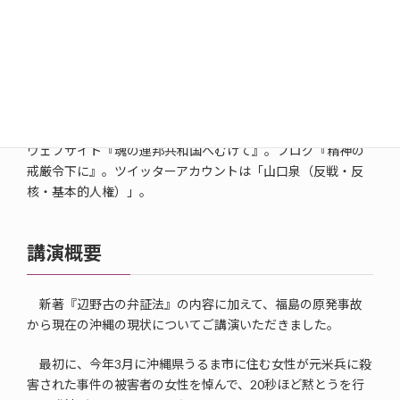
数。長田洋一氏の担当では、河出書房新社から『世の終わり
のための五重奏』『悲惨鑑賞団』『オーロラ交響曲の冬』
『ホテル・アウシュヴィッツ』『永遠の春』『神聖家族』
『宮澤賢治伝説』の7著を上梓。2013年春、東京から沖縄市
に移住。以後は沖縄県民として、日本政府の圧制に抵抗する
闘いに参加。最新刊『辺野古の弁証法―ポスト・フクシマと
「沖縄革命」』は、そのかんの経験と思考の結晶でもある。
ウェブサイト『魂の連邦共和国へむけて』。ブログ『精神の
戒厳令下に』。ツイッターアカウントは「山口泉（反戦・反
核・基本的人権）」。
講演概要
新著『辺野古の弁証法』の内容に加えて、福島の原発事故
から現在の沖縄の現状についてご講演いただきました。
最初に、今年3月に沖縄県うるま市に住む女性が元米兵に殺
害された事件の被害者の女性を悼んで、20秒ほど黙とうを行