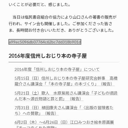
いくことが必要だと、感じました。
当日は塩尻書店組合の協力により山口さんの著書の販売が
行われ、サイン会も開催しました。ご参加くださった皆さ
ま、長時間お付き合いいただき、ありがとうございました。
a99ec5096db07764c62bc7dd318b901d
2016年度信州しおじり本の寺子屋
2016年度「信州しおじり本の寺子屋」について
5月15日（日）信州しおじり本の寺子屋研究会幹事 高橋
龍介さん講演会「「本の寺子屋」の本づくり」（報告）
5月21日（土）歌人 水原紫苑さん講演会「子どもの頃読
んだ本～源氏物語と罪と罰」 （報告）
7月31日（日）植田康夫さん講演会「〈出版の冒険者た
ち〉への賛歌」（報告）
6月2日（木）～6月26日（日）江口みつおき絵本原画展
『チーコのくれた宝物』