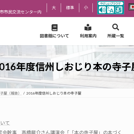
小
大
標準
尻市市民交流センター内
図書館について
利用案内
所蔵一覧
2016年度信州しおじり本の寺子
子屋（報告）
2016年度信州しおじり本の寺子屋
ついて
研究会幹事 高橋龍介さん講演会「「本の寺子屋」の本づく