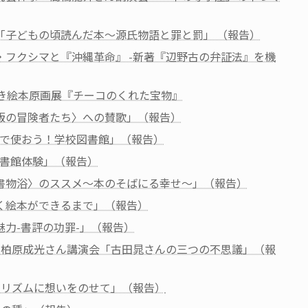
「子どもの頃読んだ本～源氏物語と罪と罰」 （報告）
・フクシマと『沖縄革命』 -新著『辺野古の弁証法』を機
おき絵本原画展『チーコのくれた宝物』
出版の冒険者たち〉への賛歌」（報告）
業で使おう！学校図書館」（報告）
図書館体験」（報告）
〈書物浴〉のススメ～本のそばにる幸せ～」（報告）
がく絵本ができるまで」（報告）
魅力-書評の功罪-」（報告）
ン・柏原成光さん講演会「古田晁さんの三つの不思議」（報
のリズムに想いをのせて」（報告）