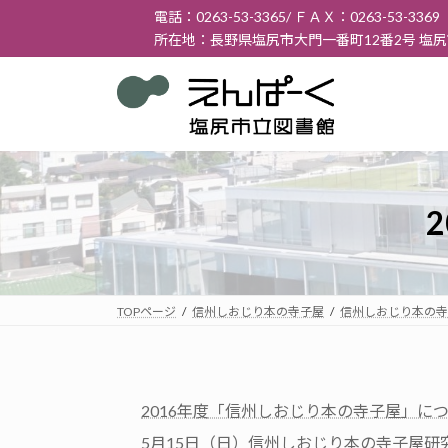
コ
ナ
電話：0263-53-3365/ ＦＡＸ：0263-53-3369
ン
ビ
所在地：長野県塩尻市大門一番町12番2号 塩
テ
ゲ
ン
ー
ツ
シ
へ
ョ
ス
ン
キ
に
ッ
移
プ
動
TOPページ
信州しおじり本の寺子屋
信州しおじり本の寺
2016年度「信州しおじり本の寺子屋」に
5月15日（日）信州しおじり本の寺子屋