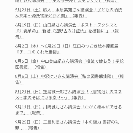
龍介さん講演会「「本の寺子屋」の本づくり」（報告）
5月21日（土）歌人 水原紫苑さん講演会「子どもの頃読
んだ本～源氏物語と罪と罰」 （報告）
6月19日（日）山口泉さん講演会「ポスト・フクシマと
『沖縄革命』 -新著『辺野古の弁証法』を機軸に-」（報
告）
6月2日（木）～6月26日（日）江口みつおき絵本原画展
『チーコのくれた宝物』
8月5日（金）中山美由紀さん講演会「授業で使おう！学校
図書館」（報告）
8月6日（土）中沢けいさん講演会「私の図書館体験」（報
告）
8月21日（日）窪島誠一郎さん講演会「〈書物浴〉のスス
メ～本のそばにいる幸せ～」（報告）
9月11日（日）川鍋雅則さん講演会「かがく絵本ができる
まで」（報告）
9月25日（日）三島利徳さん講演会「本の魅力-書評の功
罪-」（報告）