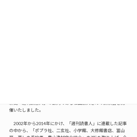
植田康夫さん
1939年生まれ。上智大学文学部新聞学科卒。
「週刊読書人」編集部に勤務し、上智大学文学部新聞学科の
専任教員となり、定年後、再び「週刊読書人」に復帰。編集
主幹、社長などを歴任、6月から顧問となる。主な著書に、
『雑誌は見ていた』、『本は世につれ』など多数。
講演概要
7/31(日曜日)、上智大学名誉教授で、本の書評を主に取り扱う
新聞「週刊読書人」の顧問である植田康夫さんの講演会を開
催いたしました。
2002年から2014年にかけ、「週刊読書人」に連載した記事
の中から、「ポプラ社、二玄社、小学館、大修館書店、冨山