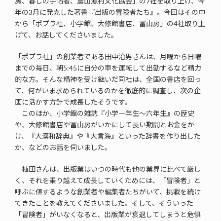
房、暮しの手帖者、農山漁村文化協会」の7社を取り上げ、今
年の3月に発売した著書『出版の冒険者たち』。今回はその中
から「ポプラ社、小学館、大修館書店、冨山房」の4社取り上
げて、お話してくださいました。
「ポプラ社」の創業者である田中治男さんは、月曜から日曜
までの毎日、朝5:45に自分の車を運転して出勤するなど精力
的な方。そんな精神を受け継いだ同社は、全国の書店を回っ
て、何がいま求められているのかを徹底的に調査し、次の企
画に活かす方針で成長したそうです。
このほか、小学館の雑誌『小学一年生～六年生』の歴史
や、大修館書店や冨山房がいかにして長い期間とお金をか
け、『大漢和辞典』や『大言海』といった辞書を作り出した
か、などのお話を伺いました。
植田さんは、出版業はいつの時代も他の業界に比べて厳し
く、それを乗り越えて成長していくためには、「冒険者」と
呼ぶに値するような創業者や編集者たちがいて、挑戦を続け
てきたことを教えてくださいました。そして、そういった
「冒険者」がいなくなると、出版業が衰退してしまうと危惧