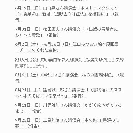
6月19日（日）山口泉さん講演会「ポスト・フクシマと
『沖縄革命』 -新著『辺野古の弁証法』を機軸に-」（報
告）
7月31日（日）植田康夫さん講演会「〈出版の冒険者た
ち〉への賛歌」（報告）
6月2日（木）～6月26日（日）江口みつおき絵本原画展
『チーコのくれた宝物』
8月5日（金）中山美由紀さん講演会「授業で使おう！学校
図書館」（報告）
8月6日（土）中沢けいさん講演会「私の図書館体験」（報
告）
8月21日（日）窪島誠一郎さん講演会「〈書物浴〉のスス
メ～本のそばにいる幸せ～」（報告）
9月11日（日）川鍋雅則さん講演会「かがく絵本ができる
まで」（報告）
9月25日（日）三島利徳さん講演会「本の魅力-書評の功
罪-」（報告）