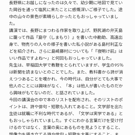
長野県にお越しになったのは久々で、幼少期に地図で見てい
た岡谷を通って塩尻に来たことに感慨深いご様子でした。途
中の山々の景色が素晴らしかったともおっしゃっていまし
た。
講演では、長野にまつわる作家を取り上げ、野尻湖の弁天島
に籠って作品『島守（しまもり）』を書いた中勘助、高遠出
身で、物売りの人々の様子を書いた私小説がある島村利正な
どを紹介され、さらに島崎藤村についても「『夜明け前』は
いい作品ですよね～」と何回もおっしゃっていました。
先生は、早稲田大学で教鞭をとられていますが、学生の95％
は新聞を読まないとのことでした。また、教科書から詩が消
えつつあることを嘆かれ、今の時代は、自分がとても大事で
他人のことには興味がなく、「本」は他人が書いたものだか
ら興味がもてないのだ、と話されていました。
今回の講演会の中で本のリストを配布され、そのリストのポ
イントは、詩や俳句・短歌も入れてあること。文学部を出た
生徒は就職に不利な時代であるが、「文学は実学である」と
もおっしゃられていました。すぐにわかる言葉だけを受け付
けるのではなく、言葉の奥にあるものを見ようとすること、
想像力を掻き立てる詩や俳句・短歌を大事にすること。ま