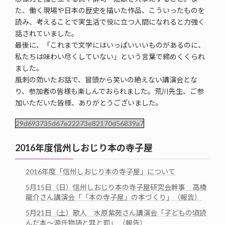
た、働く現場や日本の歴史を描いた作品、こういったものを
読み、考えることで実生活で役に立つ人間になれると力強く
話されていました。
最後に、「これまで文学にはいっぱいいいものがあるのに、
私たちは味わい尽くしていない」という言葉で締めくくられ
ました。
風刺の効いたお話で、冒頭から笑いの絶えない講演会とな
り、参加者の皆様も楽しんでおられました。荒川先生、ご参
加いただいた皆様、ありがとうございました。
29d693735d67e22273e82170d56839a7
2016年度信州しおじり本の寺子屋
2016年度「信州しおじり本の寺子屋」について
5月15日（日）信州しおじり本の寺子屋研究会幹事 高橋
龍介さん講演会「「本の寺子屋」の本づくり」（報告）
5月21日（土）歌人 水原紫苑さん講演会「子どもの頃読
んだ本～源氏物語と罪と罰」 （報告）