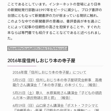
ことであるとしています。インターネットの登場により日本
の新聞総発行部数は1997年をピークに減少し、ブログ書評の
台頭にともなって新聞書評の力が弱まっている現状に触れ、
このような中での新聞書評の意義は、書評委員が本を選ぶこ
とによって記事の信頼性の高さを担保することや、すぐれた
本ならば専門書でも紹介することなどであると述べられまし
た。
7bbef89e0ca6a805c3fdc137b96cca1d
2016年度信州しおじり本の寺子屋
2016年度「信州しおじり本の寺子屋」について
5月15日（日）信州しおじり本の寺子屋研究会幹事 高橋
龍介さん講演会「「本の寺子屋」の本づくり」（報告）
5月21日（土）歌人 水原紫苑さん講演会「子どもの頃読
んだ本～源氏物語と罪と罰」 （報告）
6月19日（日）山口泉さん講演会「ポスト・フクシマと
『沖縄革命』 -新著『辺野古の弁証法』を機軸に-」（報