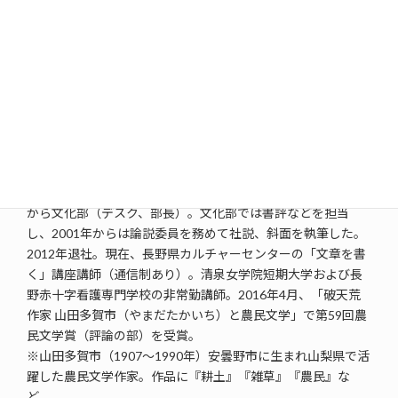
講師
三島利徳さん
1947年下伊那郡豊丘村生まれ。村内小中学校、飯田高校を経
て1970年静岡大学人文学部卒、同年信濃毎日新聞社入社。本
社報道部、更埴支局、佐久支社・臼田支局勤務を経て1984年
から文化部（デスク、部長）。文化部では書評などを担当
し、2001年からは論説委員を務めて社説、斜面を執筆した。
2012年退社。現在、長野県カルチャーセンターの「文章を書
く」講座講師（通信制あり）。清泉女学院短期大学および長
野赤十字看護専門学校の非常勤講師。2016年4月、「破天荒
作家 山田多賀市（やまだたかいち）と農民文学」で第59回農
民文学賞（評論の部）を受賞。
※山田多賀市（1907～1990年）安曇野市に生まれ山梨県で活
躍した農民文学作家。作品に『耕土』『雑草』『農民』な
ど。