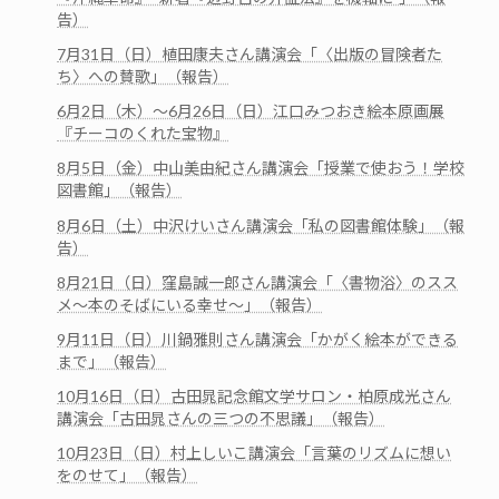
告）
7月31日（日）植田康夫さん講演会「〈出版の冒険者た
ち〉への賛歌」（報告）
6月2日（木）～6月26日（日）江口みつおき絵本原画展
『チーコのくれた宝物』
8月5日（金）中山美由紀さん講演会「授業で使おう！学校
図書館」（報告）
8月6日（土）中沢けいさん講演会「私の図書館体験」（報
告）
8月21日（日）窪島誠一郎さん講演会「〈書物浴〉のスス
メ～本のそばにいる幸せ～」（報告）
9月11日（日）川鍋雅則さん講演会「かがく絵本ができる
まで」（報告）
10月16日（日）古田晁記念館文学サロン・柏原成光さん
講演会「古田晁さんの三つの不思議」（報告）
10月23日（日）村上しいこ講演会「言葉のリズムに想い
をのせて」（報告）