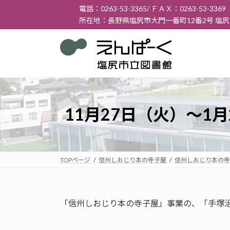
コ
ナ
電話：0263-53-3365/ ＦＡＸ：0263-53-3369
ン
ビ
所在地：長野県塩尻市大門一番町12番2号 塩
テ
ゲ
ン
ー
ツ
シ
へ
ョ
ス
ン
キ
に
ッ
移
11月27日（火）～
プ
動
TOPページ
信州しおじり本の寺子屋
信州しおじり本の寺
「信州しおじり本の寺子屋」事業の、「手塚