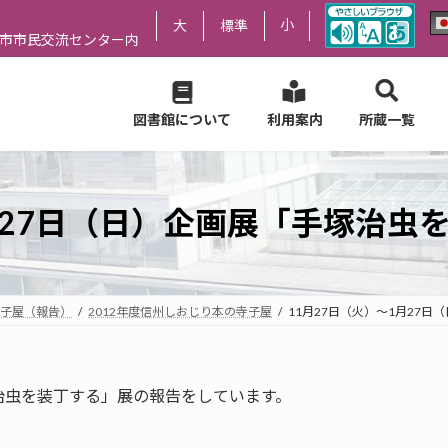
小
大
標準
尻市市民交流センター内
図書館について
利用案内
所蔵一覧
1月27日（日）企画展「手塚治虫
子屋（報告）
2012年度信州しおじり本の寺子屋
11月27日（火）～1月27
治虫を装丁する」展の報告をしています。