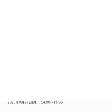
なようで怖い時代であるため、自分の意見がどんどん偏った
意見に流れ強化されていることに気が付きにくくなってしま
うと言います。
そんな時に自分がパーソナライズされている情報から少し離
れることが必要で、それを図書館が担える部分であると言い
ます。図書館は1つのテーマにおいてもさまざまな価値観や意
見、立場の違いを考慮しながら所蔵する本を選んでいます。
決して共感する本だけがあるわけでなく、自分の考えにマッ
チしない本も見ることができる環境にあるため、自分の偏り
に気づくことができるからだと言います。今後も図書館が幅
広く多角的な意見の本を揃えていくことが重要な役割だと佐
藤さんはおっしゃっていました。
日時
2025年9月29日(月) 14:00～16:00