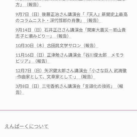
方」（報告）
9月7日（日）後藤正治さん講演会「『天人』新聞史上最高
のコラムニスト・深代惇郎の肖像」（報告）
9月14日（日）石井正己さん講演会「関東大震災－若山貴
志子と潮みどり－」（報告）
10月30日（木）古田晁文学サロン（報告）
11月16日（日）正津勉さん講演会「谷川俊太郎 メモラ
ビリア」（報告）
12月7日（日）矢沢健太郎さん講演会「小さな巨人 武満徹
-作曲家として、文章家として-」（報告）
3月8日（日）三宅香帆さん講演会「言語化の技術」（報
告）
えんぱーくについて