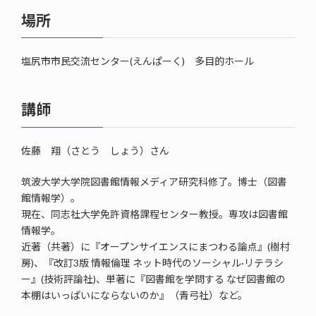
場所
塩尻市市民交流センター(えんぱーく) 多目的ホール
講師
佐藤 翔（さとう しょう）さん
筑波大学大学院図書館情報メディア研究科修了。博士（図書
館情報学）。
現在、同志社大学免許資格課程センター教授。専攻は図書館
情報学。
近著（共著）に『オープンサイエンスにまつわる論点』(樹村
房)、『改訂3版 情報倫理 ネット時代のソーシャル·リテラシ
ー』(技術評論社)、単著に『図書館を学問する なぜ図書館の
本棚はいっぱいにならないのか』（青弓社）など。