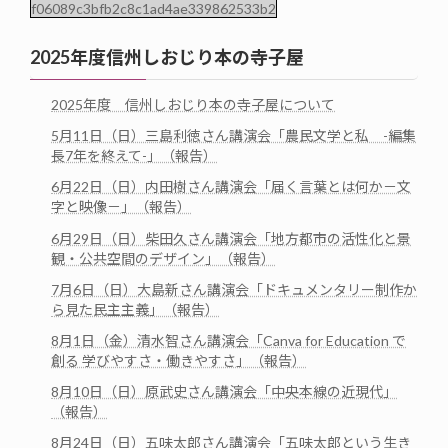
f06089c3bfb2c8c1ad4ae339862533b2
2025年度信州しおじり本の寺子屋
2025年度 信州しおじり本の寺子屋について
5月11日（日）三島利徳さん講演会「農民文学と私 -編集
長7年を終えて-」（報告）
6月22日（日）内田樹さん講演会「届く言葉とは何か－文
字と映像－」（報告）
6月29日（日）柴田久さん講演会「地方都市の活性化と景
観・公共空間のデザイン」（報告）
7月6日（日）大島新さん講演会「ドキュメンタリー制作か
ら見た民主主義」（報告）
8月1日（金）清水智さん講演会「Canva for Education で
創る 学びやすさ・働きやすさ」（報告）
8月10日（日）原武史さん講演会「中央本線の近現代」
（報告）
8月24日（日）五味太郎さん講演会「五味太郎という生き