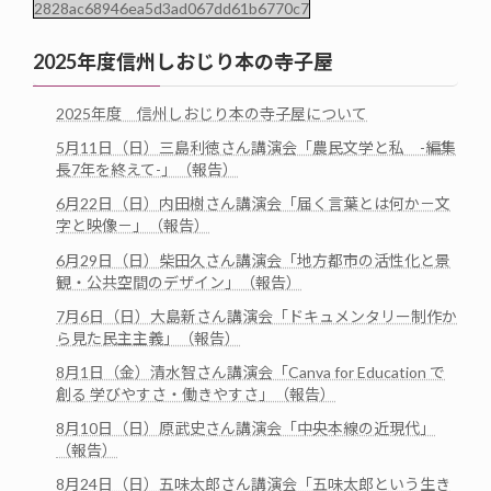
2828ac68946ea5d3ad067dd61b6770c7
2025年度信州しおじり本の寺子屋
2025年度 信州しおじり本の寺子屋について
5月11日（日）三島利徳さん講演会「農民文学と私 -編集
長7年を終えて-」（報告）
6月22日（日）内田樹さん講演会「届く言葉とは何か－文
字と映像－」（報告）
6月29日（日）柴田久さん講演会「地方都市の活性化と景
観・公共空間のデザイン」（報告）
7月6日（日）大島新さん講演会「ドキュメンタリー制作か
ら見た民主主義」（報告）
8月1日（金）清水智さん講演会「Canva for Education で
創る 学びやすさ・働きやすさ」（報告）
8月10日（日）原武史さん講演会「中央本線の近現代」
（報告）
8月24日（日）五味太郎さん講演会「五味太郎という生き