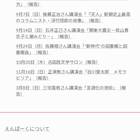
方」（報告）
9月7日（日）後藤正治さん講演会「『天人』新聞史上最高
のコラムニスト・深代惇郎の肖像」（報告）
9月14日（日）石井正己さん講演会「関東大震災－若山貴
志子と潮みどり－」（報告）
9月29日（月）佐藤翔さん講演会「”新時代”の図書館と図
書館員」（報告）
10月30日（木）古田晁文学サロン（報告）
11月16日（日）正津勉さん講演会「谷川俊太郎 メモラ
ビリア」（報告）
3月8日（日）三宅香帆さん講演会「言語化の技術」（報
告）
えんぱーくについて