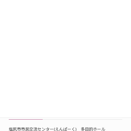
つきで考えることが大切だ。あるいは武満さんは音楽家であ
りながら映画にも造形が深い。これは非常に人生のメッセー
ジとして継承していくべきではないか。その場として信州は
うってつけではないか。」とおっしゃっていたそうです。
「これだけ多方面を活躍した武満さんの全容をとらえるの
は至難の業でしたが、これがとっかかりとなり”信州の財産”と
して再認識していただけたら。」と、講演を締めくくられま
した。
日時
2025年12月7日(日) 14:00～16:00
場所
塩尻市市民交流センター(えんぱーく) 多目的ホール