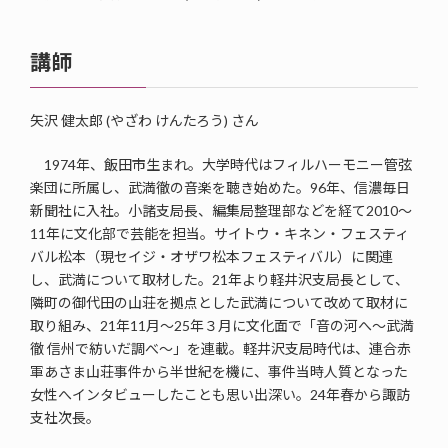
講師
矢沢 健太郎 (やざわ けんたろう) さん
1974年、飯田市生まれ。大学時代はフィルハーモニー管弦
楽団に所属し、武満徹の音楽を聴き始めた。96年、信濃毎日
新聞社に入社。小諸支局長、編集局整理部などを経て2010～
11年に文化部で芸能を担当。サイトウ・キネン・フェスティ
バル松本（現セイジ・オザワ松本フェスティバル）に関連
し、武満について取材した。21年より軽井沢支局長として、
隣町の御代田の山荘を拠点とした武満について改めて取材に
取り組み、21年11月～25年３月に文化面で「音の河へ～武満
徹 信州で紡いだ調べ～」を連載。軽井沢支局時代は、連合赤
軍あさま山荘事件から半世紀を機に、事件当時人質となった
女性へインタビューしたことも思い出深い。24年春から諏訪
支社次長。