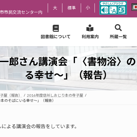
小
大
標準
尻市市民交流センター内
図書館について
利用案内
所蔵一覧
誠一郎さん講演会「〈書物浴〉
る幸せ～」（報告）
子屋（報告）
2016年度信州しおじり本の寺子屋
～本のそばにいる幸せ～」（報告）
んによる講演会の報告をしています。