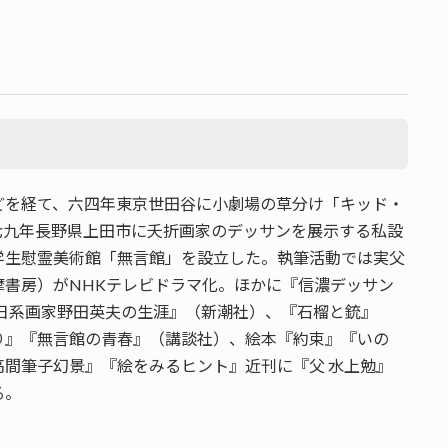
どを経て、六四年東京世田谷に小劇場の草分け「キッド・
七九年長野県上田市に夭折画家のデッサンを展示する私設
学生慰霊美術館「無言館」を設立した。執筆活動では実父
書房）がNHKテレビドラマ化。ほかに『信濃デッサン
・日系画家野田英夫の生涯』（新潮社）、『石榴と銃』
り』『無言館の青春』（講談社）、絵本『約束』『いの
間筆子幻景』『絵をみるヒント』近刊に『父 水上勉』
る。