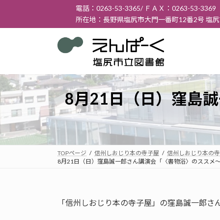
コ
ナ
電話：0263-53-3365/ ＦＡＸ：0263-53-3369
ン
ビ
所在地：長野県塩尻市大門一番町12番2号 塩
テ
ゲ
ン
ー
ツ
シ
へ
ョ
ス
ン
キ
に
8月21日（日）窪島
ッ
移
プ
動
TOPページ
信州しおじり本の寺子屋
信州しおじり本の寺
8月21日（日）窪島誠一郎さん講演会「〈書物浴〉のススメ
「信州しおじり本の寺子屋」の窪島誠一郎さ