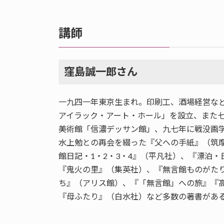
講師
窪島誠一郎さん
一九四一年東京生まれ。印刷工、酒場経営な
アイラック・アート・ホール」を設立、また
美術館「信濃デッサン館」、九七年に戦没画
水上勉との再会を綴った『父への手紙』（筑摩
館日記・1・2・3・4』（平凡社）、『漂泊
『鬼火の里』（集英社）、『無言館ものがた
ち』（アリス館）、『「無言館」への旅』『高
『母ふたり』（白水社）など多数の著書があ