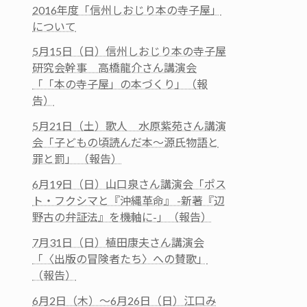
2016年度「信州しおじり本の寺子屋」
について
5月15日（日）信州しおじり本の寺子屋
研究会幹事 高橋龍介さん講演会
「「本の寺子屋」の本づくり」（報
告）
5月21日（土）歌人 水原紫苑さん講演
会「子どもの頃読んだ本～源氏物語と
罪と罰」 （報告）
6月19日（日）山口泉さん講演会「ポス
ト・フクシマと『沖縄革命』 -新著『辺
野古の弁証法』を機軸に-」（報告）
7月31日（日）植田康夫さん講演会
「〈出版の冒険者たち〉への賛歌」
（報告）
6月2日（木）～6月26日（日）江口み