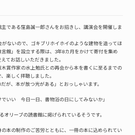
館主である窪島誠一郎さんをお招きし、講演会を開催しま
お金がないので、ゴキブリホイホイのような建物を造ってほ
言館」を設立する際は、3年8カ月をかけて寄付を集め
交えてお話しいただきました。
直木賞作家の水上勉氏との再会から本を書くに至るまでの
で、楽しく拝聴しました。
のだが、本が放つ光がある」とおっしゃいます。
けでいい 今日一日、書物浴の日にしてみないか」
あるオリーブの読書館に掲げられているそうです。
身の本の制作のご苦労とともに、一冊の本に込められてい