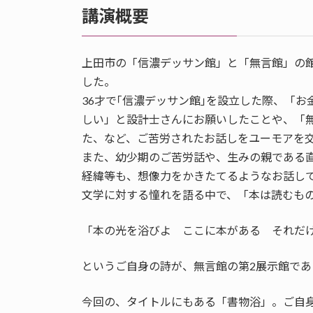
講演概要
上田市の「信濃デッサン館」と「無言館」の
した。
36才で｢信濃デッサン館｣を設立した際、「
しい」と設計士さんにお願いしたことや、「無
た、など、ご苦労されたお話しをユーモアを
また、幼少期のご苦労話や、生みの親である
経緯等も、想像力をかきたてるようなお話し
文学に対する憧れを語る中で、「本は読むも
「本の光を浴びよ ここに本がある それだ
というご自身の詩が、無言館の第2展示館で
今回の、タイトルにもある「書物浴」。ご自