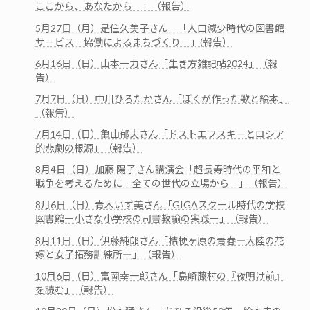
ここから、あなたから―」（報告）
5月27日（月）是住久美子さん 「人口減少時代の図書館
サービス－協働によるまちづくり－」(報告）
6月16日（日）山本一力さん「生き方雑記帖2024」（報
告）
7月7日（日）中川ひろたかさん「ぼくが作った歌と絵本」
（報告）
7月14日（日）亀山郁夫さん「ドストエフスキーとロシア
的悲劇の根源」（報告）
8月4日（日）加藤 陽子さん講演会「超長寿時代の平和と
戦争を考えるために―全ての世代の立場から―」（報告）
8月6日（日）青木いず美さん「GIGAスクール時代の学校
図書館ー小さな小学校の司書教諭の実践ー」（報告）
8月11日（日）伊藤純郎さん「桔梗ヶ原の青春―大陸の花
嫁と女子拓務訓練所―」（報告）
10月6日（日）富岡幸一郎さん「島崎藤村の『夜明け前』
を読む」（報告）