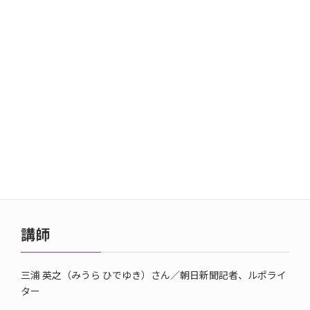
ました。
日時
2024年9月8日(日) 14:00～16:00
場所
塩尻市保健福祉センター 3階市民交流室
講師
三浦 英之（みうら ひでゆき）さん／朝日新聞記者、ルポライ
ター