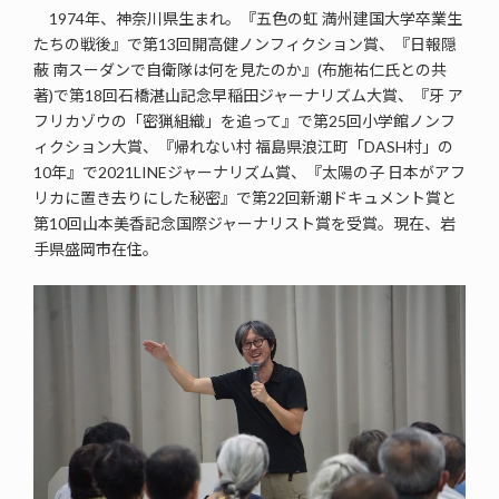
1974年、神奈川県生まれ。『五色の虹 満州建国大学卒業生
たちの戦後』で第13回開高健ノンフィクション賞、『日報隠
蔽 南スーダンで自衛隊は何を見たのか』(布施祐仁氏との共
著)で第18回石橋湛山記念早稲田ジャーナリズム大賞、『牙 ア
フリカゾウの「密猟組織」を追って』で第25回小学館ノンフ
ィクション大賞、『帰れない村 福島県浪江町「DASH村」の
10年』で2021LINEジャーナリズム賞、『太陽の子 日本がアフ
リカに置き去りにした秘密』で第22回新潮ドキュメント賞と
第10回山本美香記念国際ジャーナリスト賞を受賞。現在、岩
手県盛岡市在住。