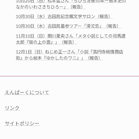
10月20日（日）松本猛さん「ちひろ没後50年ー絵本史の
なかのいわさきちひろー」（報告）
10月30日（水）古田晁記念館文学サロン（報告）
10月30日（水）古田晁墓参ツアー「滂沱忌」（報告）
11月10日（日）関川夏央さん「メタ小説としての司馬遼
太郎『坂の上の雲』」（報告）
12月1日（日）ねじめ正一さん「小説『高円寺純情商店
街』から絵本『ゆかしたのワニ』」（報告）
えんぱーくについて
リンク
サイトポリシー