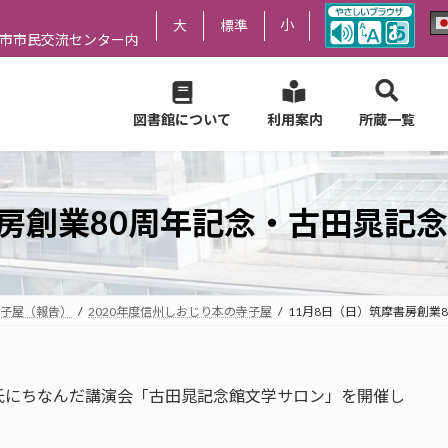
小
大
標準
尻市市民交流センター内
図書館について
利用案内
所蔵一覧
書房創業80周年記念・古田晁記
子屋（報告）
2020年度信州しおじり本の寺子屋
11月8日（日）筑摩書房創業
氏にちなんだ講演会「古田晁記念館文学サロン」を開催し