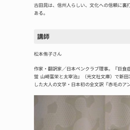
古田晁は、信州人らしい、文化への信頼に裏
ある。
講師
松本侑子さん
作家・翻訳家／日本ペンクラブ理事。『巨食
蛍 山崎富栄と太宰治』（光文社文庫）で新
した大人の文学・日本初の全文訳『赤毛のア