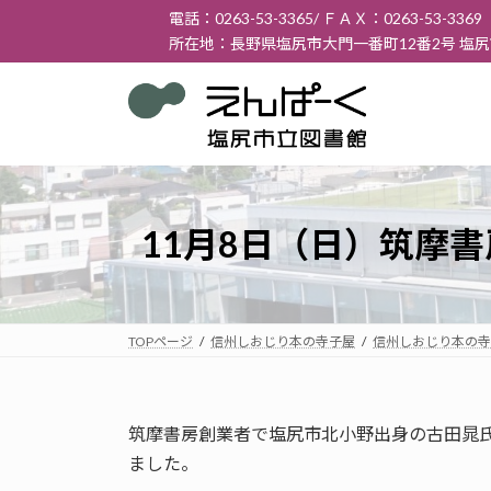
コ
ナ
電話：0263-53-3365/ ＦＡＸ：0263-53-3369
ン
ビ
所在地：長野県塩尻市大門一番町12番2号 塩
テ
ゲ
ン
ー
ツ
シ
へ
ョ
ス
ン
キ
に
ッ
移
11月8日（日）筑摩
プ
動
TOPページ
信州しおじり本の寺子屋
信州しおじり本の寺
筑摩書房創業者で塩尻市北小野出身の古田晁
ました。