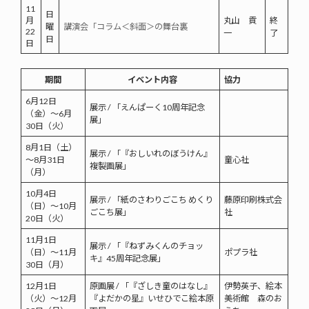
11
日
月
丸山 貢
終
曜
講演会「コラム＜斜面＞の舞台裏
22
一
了
日
日
期間
イベント内容
協力
6月12日
展示 / 「えんぱーく10周年記念
（金）～6月
展」
30日（火）
8月1日（土）
展示 / 「『おしいれのぼうけん』
～8月31日
童心社
複製画展」
（月）
10月4日
展示 / 「紙のさわりごこち めくり
藤原印刷株式会
（日）～10月
ごこち展」
社
20日（火）
11月1日
展示 / 「『ねずみくんのチョッ
（日）～11月
ポプラ社
キ』45周年記念展」
30日（月）
12月1日
原画展 / 「『ざしき童のはなし』
伊勢英子、絵本
（火）～12月
『よだかの星』いせひでこ絵本原
美術館 森のお