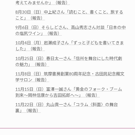
考えてみませんか」（報告）
8月30日（日）中上紀さん「読むこと、書くこと、旅する
こと」（報告）
9月6日（日）そらしどさん、高山秀志さん対談「日本の中
の塩尻ワイン」（報告）
10月4日（月）岩瀬成子さん「ずっと子どもを書いてきま
した」（報告）
10月25日（日）春日太一さん「信州を舞台にした時代劇
の魅力」（報告）
11月8日（日）筑摩書房創業80周年記念・古田晁記念館文
学サロン（報告）
11月15日（日）富澤一誠さん「黄金のフォーク・ブーム
到来～岡林信康から吉田拓郎へ～」（報告）
11月22日（日）丸山貢一さん「コラム〈斜面〉の舞台
裏」（報告）