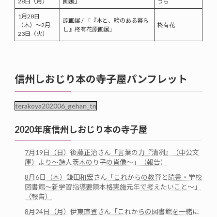
28日（月）
画展」
うち
1月28日
原画展 / 「『本と、絵のある暮ら
（木）～2月
柊有花
し』柊有花原画展」
23日（火）
信州しおじり本の寺子屋パンフレット
terakoya202006_gehan_tn
2020年度信州しおじり本の寺子屋
7月19日（日）後藤正治さん「言葉の力『清冽』（中公文
庫）より～詩人茨木のり子の肖像～」（報告）
8月6日（木）鎌田和宏さん「これからの教育と読書・学校
図書館～新学習指導要領本格実施元年で考えたいこと～」
（報告）
8月24日（月）伊東直登さん「これからの図書館を一緒に