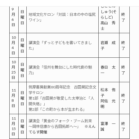
しどせん
9
日
しゅう(そ
月
地域文化サロン「対談：日本の中の塩尻
終
曜
らしど)
6
ワイン」
了
日
高山 秀
日
士
10
日
月
講演会「ずっと子どもを書いてきまし
岩瀬 成
終
曜
4
た」
子
了
日
日
10
日
月
講演会「信州を舞台にした時代劇の魅
春日 太
終
曜
25
力」
一
了
日
日
筑摩書房創業80周年記念 古田晃記念文
松本 侑
11
日
学サロン
月
子
終
曜
第1部「古田晃が敬愛した太宰治と「人
8
阿佐 元
了
日
間失格」」
日
明
第2部「この町から本が生まれる」
11
日
講演会「黄金のフォーク・ブーム到来
月
富澤 一
終
曜
～岡林信康から吉田拓郎へ～」
※えん
15
誠
了
日
てらす開催
日