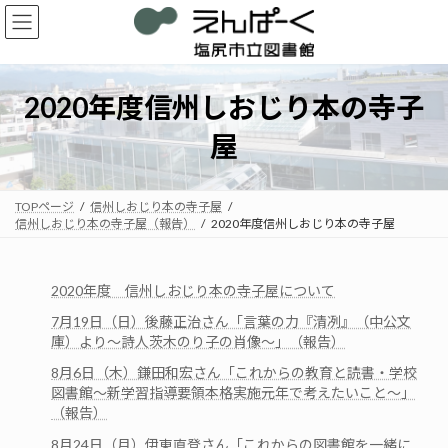
コ
ナ
ン
ビ
テ
ゲ
ン
ー
ツ
シ
2020年度信州しおじり本の寺子
へ
ョ
ス
ン
屋
キ
に
ッ
移
プ
動
TOPページ
信州しおじり本の寺子屋
信州しおじり本の寺子屋（報告）
2020年度信州しおじり本の寺子屋
2020年度 信州しおじり本の寺子屋について
7月19日（日）後藤正治さん「言葉の力『清冽』（中公文
庫）より～詩人茨木のり子の肖像～」（報告）
8月6日（木）鎌田和宏さん「これからの教育と読書・学校
図書館～新学習指導要領本格実施元年で考えたいこと～」
（報告）
8月24日（月）伊東直登さん「これからの図書館を一緒に