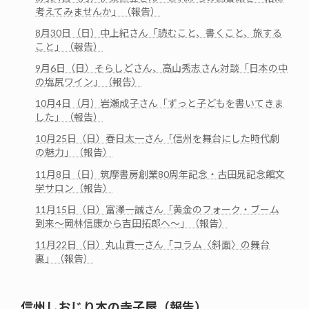
考えてみませんか」（報告）
8月30日（日）中上紀さん「読むこと、書くこと、旅する
こと」（報告）
9月6日（日）そらしどさん、高山秀志さん対談「日本の中
の塩尻ワイン」（報告）
10月4日（月）岩瀬成子さん「ずっと子どもを書いてきま
した」（報告）
10月25日（日）春日太一さん「信州を舞台にした時代劇
の魅力」（報告）
11月8日（日）筑摩書房創業80周年記念・古田晁記念館文
学サロン（報告）
11月15日（日）富澤一誠さん「黄金のフォーク・ブーム
到来～岡林信康から吉田拓郎へ～」（報告）
11月22日（日）丸山貢一さん「コラム〈斜面〉の舞台
裏」（報告）
信州しおじり本の寺子屋（報告）