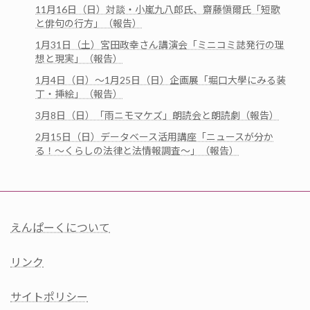
11月16日（日）対談・小嵐九八郎氏、齋藤愼爾氏「短歌
と俳句の行方」（報告）
1月31日（土）宮田政幸さん講演会「ミニコミ誌発行の理
想と現実」（報告）
1月4日（日）～1月25日（日）企画展「堀口大學にみる装
丁・挿絵」（報告）
3月8日（日）「雨ニモマケズ」朗読会と朗読劇（報告）
2月15日（日）データベース活用講座「ニュースが分か
る！～くらしの法律と法情報調査～」（報告）
えんぱーくについて
リンク
サイトポリシー