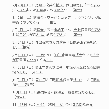
7月20日（日）対談・松井祐輔氏、西田卓司氏「本とまち
づくり～本のある環境の作りかた～」（報告）
8月2日（土）講演会・ワークショップ「ナウマンゾウが図
書館にやってくる！」（報告）
8月5日（火）講演会・五十嵐絹子さん「学校図書館が変わ
れば子どもが変わる、教育が変わる」（報告）
8月24日（日）井出孫六さん講演会「石橋湛山全集を読
む」（報告）
7月15日（火）～8月17日（日）企画展示「ナウマンゾウ
が図書館にやってくる！」
9月28日（日）嶋田学さん講演会「地域が元気になる図書
館づくり」（報告）
10月5日（日）第18回古田晁記念館文学サロン「古田晁の
精神」（報告）
10月19日（日）姜尚中さん講演会「読書が深める心」
（報告）
11月18日（火）～12月25日（木）今村幸治郎絵画展