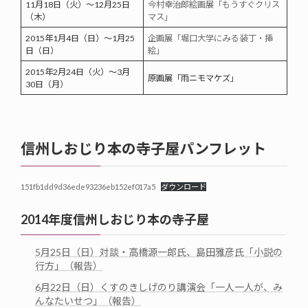
11月18日（火）～12月25日
今村幸治郎絵画展「もうすぐクリス
（木）
マス」
2015年1月4日（日）～1月25
企画展「堀口大学にみる 装丁・挿
日（日）
絵」
2015年2月24日（火）～3月
原画展「雨ニモマケズ」
30日（月）
信州しおじり本の寺子屋パンフレット
151fb1dd9d36ede93236eb152ef017a5
ダウンロード
2014年度信州しおじり本の寺子屋
5月25日（日）対談・高橋源一郎氏、島田雅彦氏「小説の
行方」（報告）
6月22日（日）くすのきしげのり講演会「一人一人が、み
んなたいせつ」（報告）