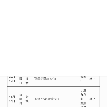
座
火
講
五十
8月5
「学校図書館が変われば子どもが
曜
演
嵐絹
終了
日
変わる、教育が変わる」
日
会
子
日
講
8月
井出
曜
演
「石橋湛山全集を読む」
終了
24日
孫六
日
会
日
講
「地域が元気になる図書館づくり
嶋
9月
曜
演
～住民参加による地域活性化の取
田
終了
28日
日
会
り組みから～」
学
日
講
10月
古田晁記念館文学サロン「古田晁
塩澤
曜
演
終了
5日
の精神」
実信
日
会
日
講
10月
姜尚
曜
演
「読書が深める心」
終了
19日
中
日
会
小嵐
日
九八
11月
対
曜
「短歌と俳句の行方」
郎
終了
16日
談
日
齋藤