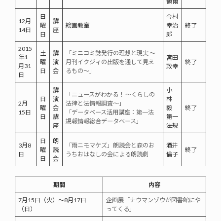
愼爾
日
今村
12月
講
曜
絵画教室
幸治
終了
14日
座
日
郎
2015
土
講
「ミニコミ誌発行の理想と現実 ～
年1
宮田
曜
演
月刊イクジィの出版を通して見え
終了
月31
政幸
日
会
るもの～」
日
講
小
「ニュースがわかる！ ～くらしの
日
演
林
2月
法律と法情報調査～」
曜
会
毅
終了
15日
「データベース活用講座：第一法
日
講
第一
規報情報総合データベース」
座
法規
日
朗
3月8
「雨ニモマケズ」朗読会と森のお
酒井
曜
読
終了
日
うちおはなしの会による朗読劇
倫子
日
会
期間
内容
7月15日（火）～8月17日
企画展「ナウマンゾウが図書館にや
（日）
ってくる」