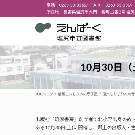
コ
ナ
電話：0263-53-3365/ ＦＡＸ：0263-53-3369
ン
ビ
所在地：長野県塩尻市大門一番町12番2号 塩
テ
ゲ
ン
ー
ツ
シ
へ
ョ
ス
ン
キ
に
ッ
移
10月30日
プ
動
TOPページ
信州しおじり本の寺子屋
信州しおじり本の寺
出版社「筑摩書房」創立者で北小野出身の故
ある10月30日(土)に開催し、郷土の出版人