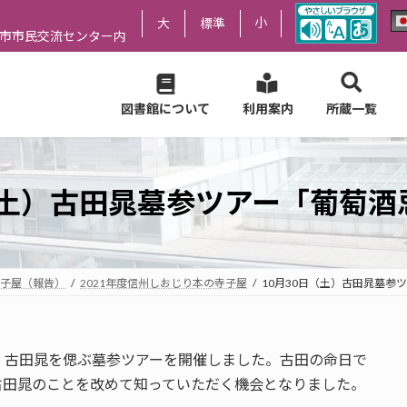
小
大
標準
尻市市民交流センター内
図書館について
利用案内
所蔵一覧
（土）古田晁墓参ツアー「葡萄
子屋（報告）
2021年度信州しおじり本の寺子屋
10月30日（土）古田晁墓参
・古田晁を偲ぶ墓参ツアーを開催しました。古田の命日で
・古田晁のことを改めて知っていただく機会となりました。