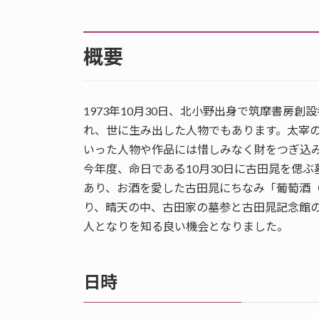
概要
1973年10月30日、北小野出身で筑摩書房
れ、世に生み出した人物でもあります。太宰
いった人物や作品には惜しみなく財をつぎ込
今年度、命日である10月30日に古田晁を偲
あり、お酒を愛した古田晁にちなみ「葡萄酒（
り、晴天の中、古田家の墓参と古田晁記念館
人となりを知る良い機会となりました。
日時