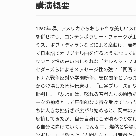
講演概要
1960年頃、アメリカからおしゃれな美しい
を併せ持つ、コンテンポラリー・フォークが
ミス、ボブ・ディランなどによる楽曲は、若者
て日本語でオリジナル曲を作るようになって
ッション性の高いおしゃれな「カレッジ・フ
セダーズらによるメッセージ性の強い「関西フ
トナム戦争反対や学園紛争、安保闘争といっ
から登場した岡林信康は、『山谷ブルース』
批判し、『友よ』は、怒れる若者たちの闘争
ークの神様として圧倒的な支持を受けていった
ちに大きな挫折感が広がり始めると、岡林は
反抗してきたが、自分自身にこそ噛みつかな
る自分に向けていく。 そんな中、燦然と登場
ンボリー」で歌った『人間なんて』は若者たち