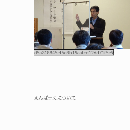
d5a318845ef5e8b19aafcd126d71f5e9
えんぱーくについて