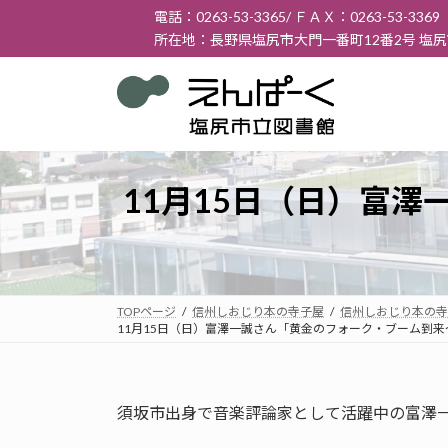
コ
ナ
電話：0263-53-3365/ ＦＡＸ：0263-53-3369
ン
ビ
所在地：長野県塩尻市大門一番町12番2号 塩
テ
ゲ
ン
ー
ツ
シ
へ
ョ
ス
ン
キ
に
11月15日（日）富
ッ
移
プ
動
TOPページ
信州しおじり本の寺子屋
信州しおじり本の寺
11月15日（日）富澤一誠さん「黄金のフォーク・ブーム到
須坂市出身で音楽評論家として活躍中の富澤