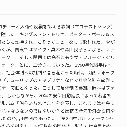
メロディーと人権や反戦を訴える歌詞（プロテストソング）
上陸した。キングストン・トリオ、ピーター・ポール＆ス
たちに支持され、こぞってコピーをして歌われた。 やが
いくが、関東ではマイク・真木や森山良子らによる、ファ
ォーク」、そして関西では高石ともやザ・フォーク・クル
ォーク」とに、二分されていった。 1960年代後半はベ
た、社会体制への批判が巻き起こった時代。関西フォーク
や『チューリップのアップリケ』などで社会体制を痛烈に
のテーマ曲となった。こうして反体制の英雄・岡林はフォ
。 しかしながら、70年の安保自動延長によって若者た
アルバム『俺らいちぬけた』を発表し、これまでは社会に
ければならないのではないか？と反抗の矛先を外から内な
したのが吉田拓郎であった。「第3回中津川フォークジャ
の心を捉えた。 70年以前の岡林の、私たちは今歌わな