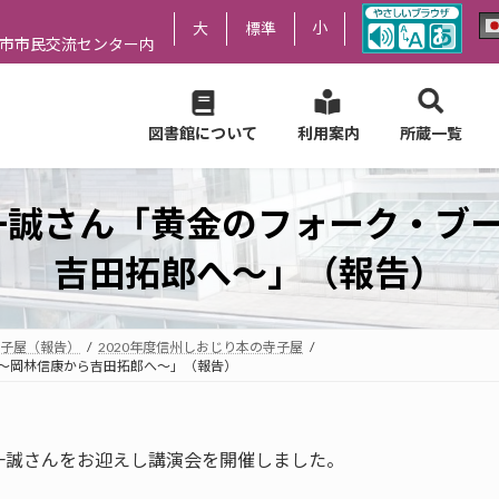
小
大
標準
尻市市民交流センター内
図書館について
利用案内
所蔵一覧
澤一誠さん「黄金のフォーク・ブ
吉田拓郎へ～」（報告）
子屋（報告）
2020年度信州しおじり本の寺子屋
来～岡林信康から吉田拓郎へ～」（報告）
一誠さんをお迎えし講演会を開催しました。