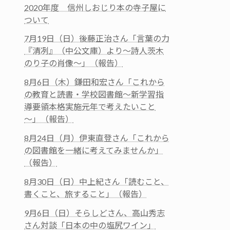
2020年度 信州しおじり本の寺子屋に
ついて
7月19日（日）後藤正治さん「言葉の力
『清冽』（中公文庫）より～詩人茨木
のり子の肖像～」（報告）
8月6日（木）鎌田和宏さん「これから
の教育と読書・学校図書館～新学習指
導要領本格実施元年で考えたいこと
～」（報告）
8月24日（月）伊東直登さん「これから
の図書館を一緒に考えてみませんか」
（報告）
8月30日（日）中上紀さん「読むこと、
書くこと、旅すること」（報告）
9月6日（日）そらしどさん、高山秀志
さん対談「日本の中の塩尻ワイン」