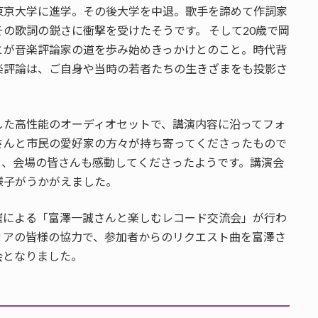
東京大学に進学。その後大学を中退。歌手を諦めて作詞家
の歌詞の鋭さに衝撃を受けたそうです。 そして20歳で岡
とが音楽評論家の道を歩み始めきっかけとのこと。時代背
楽評論は、ご自身や当時の若者たちの生きざまをも投影さ
した高性能のオーディオセットで、講演内容に沿ってフォ
さんと市民の愛好家の方々が持ち寄ってくださったもので
り、会場の皆さんも感動してくださったようです。講演会
様子がうかがえました。
催による「富澤一誠さんと楽しむレコード交流会」が行わ
ィアの皆様の協力で、参加者からのリクエスト曲を富澤さ
会となりました。