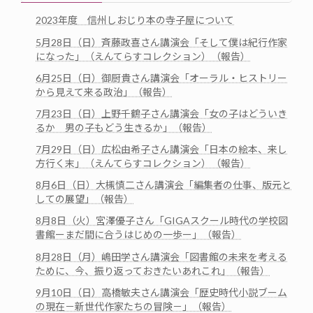
2023年度 信州しおじり本の寺子屋について
5月28日（日）斉藤政喜さん講演会「そして僕は紀行作家
になった」（えんてらすコレクション）（報告）
6月25日（日）御厨貴さん講演会「オーラル・ヒストリー
から見えて来る政治」（報告）
7月23日（日）上野千鶴子さん講演会「女の子はどういき
るか 男の子もどう生きるか」（報告）
7月29日（日）広松由希子さん講演会「日本の絵本、来し
方行く末」（えんてらすコレクション）（報告）
8月6日（日）大槻慎二さん講演会「編集者の仕事、版元と
しての展望」（報告）
8月8日（火）宮澤優子さん「GIGAスクール時代の学校図
書館ーまだ間に合うはじめの一歩ー」（報告）
8月28日（月）嶋田学さん講演会「図書館の未来を考える
ために、今、振り返っておきたいあれこれ」（報告）
9月10日（日）高橋敏夫さん講演会「歴史時代小説ブーム
の現在－新世代作家たちの冒険－」（報告）