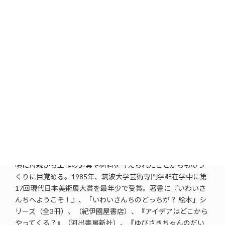
場所
塩尻市市民交流センター(えんぱーく) 3階多目的ホール
講師
岩井 俊雄
（いわい としお）さん
1962年生まれ。絵本作家／メディアアーティスト。子どもの
頃に母親から工作の道具や材料を与えられたことからものづ
くりに目覚める。1985年、筑波大学芸術専門学群在学中に第
17回現代日本美術展大賞を最年少で受賞。著書に『いわいさ
んちへようこそ！』、「いわいさんちのどっちが？ 絵本」シ
リーズ（全3冊）、（紀伊國屋書店）、『アイデアはどこから
やってくる？』（河出書房新社）、『ゆびさきちゃんのだい