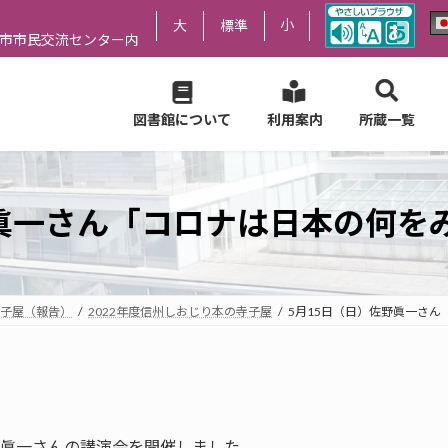
小
大
標準
尻市市民交流センター内
図書館について
利用案内
所蔵一覧
野眞一さん「コロナは日本の何を
子屋（報告）
2022年度信州しおじり本の寺子屋
5月15日（日）佐野眞一さ
野眞一さんの講演会を開催しました。