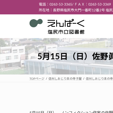
コ
ナ
電話：0263-53-3365/ ＦＡＸ：0263-53-3369
ン
ビ
所在地：長野県塩尻市大門一番町12番2号 塩
テ
ゲ
ン
ー
ツ
シ
へ
ョ
ス
ン
キ
に
ッ
移
5月15日（日）佐
プ
動
TOPページ
信州しおじり本の寺子屋
信州しおじり本の寺
5月15日（日）、ノンフィクション作家の佐