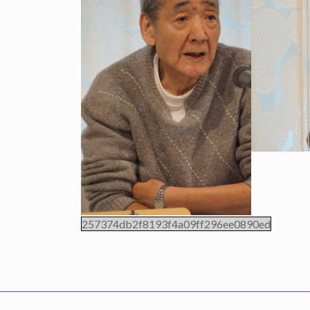
257374db2f8193f4a09ff296ee0890ed