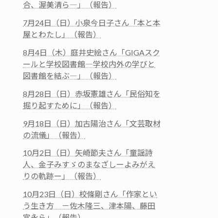
合、渥美清ら―」（報告）
7月24日（日）小泉今日子さん「本と本
屋とわたし」（報告）
8月4日（木）庭井史絵さん「GIGAスク
ールと学校図書館―学校内外の学びと
図書館を結ぶ―」（報告）
8月28日（日）赤坂憲雄さん「民俗知を
掘り起すために」（報告）
9月18日（日）加古陽治さん「文芸取材
の流儀」（報告）
10月2日（日）矢崎節夫さん「童謡詩
人、金子みすゞのまなざしーよみがえ
りの軌跡ー」（報告）
10月23日（日）校條剛さん「作家とい
う生き方 －佐木隆三、津本陽、藤田
宜永ら」（報告）