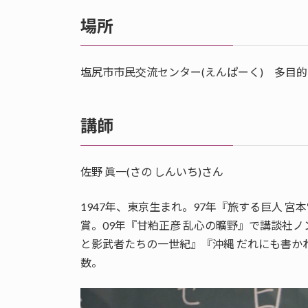
場所
塩尻市市民交流センター(えんぱーく) 多目
講師
佐野 眞一(さの しんいち)さん
1947年、東京生まれ。97年『旅する巨人 
賞。09年『甘粕正彦 乱心の曠野』で講談社
と影武者たちの一世紀』『沖縄 だれにも書か
数。