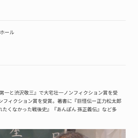
的ホール
宮本常一と渋沢敬三』で大宅壮一ノンフィクション賞を受
ノンフィクション賞を受賞。著書に『巨怪伝ー正力松太郎
れたくなかった戦後史』『あんぽん 孫正義伝』など多