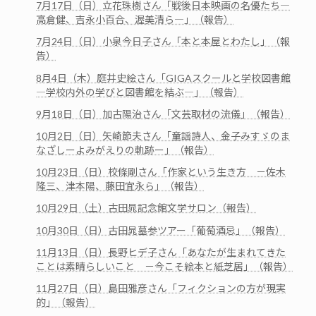
7月17日（日）立花珠樹さん「戦後日本映画の名優たち―
高倉健、吉永小百合、渥美清ら―」（報告）
7月24日（日）小泉今日子さん「本と本屋とわたし」（報
告）
8月4日（木）庭井史絵さん「GIGAスクールと学校図書館
―学校内外の学びと図書館を結ぶ―」（報告）
9月18日（日）加古陽治さん「文芸取材の流儀」（報告）
10月2日（日）矢崎節夫さん「童謡詩人、金子みすゞのま
なざしーよみがえりの軌跡ー」（報告）
10月23日（日）校條剛さん「作家という生き方 －佐木
隆三、津本陽、藤田宜永ら」（報告）
10月29日（土）古田晁記念館文学サロン（報告）
10月30日（日）古田晁墓参ツアー「葡萄酒忌」（報告）
11月13日（日）長野ヒデ子さん「あなたが生まれてきた
ことは素晴らしいこと －今こそ絵本と紙芝居」（報告）
11月27日（日）島田雅彦さん「フィクションの方が現実
的」（報告）