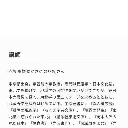
場所
塩尻市市民交流センター(えんぱーく) 多目的ホール
講師
赤坂 憲雄(あかさか のりお)さん
東京都出身。学習院大学教授。専門は民俗学・日本文化論。
東北学を掲げて、地域学の可能性を問いかけてきたが、東日
本大震災を経て、東北学の第二ステージを求めるとともに、
武蔵野学を探りはじめている。主な著書に、『異人論序説』
『排除の現象学』（ちくま学芸文庫）、『境界の発生』『東
北学／忘れられた東北』（講談社学術文庫）、『岡本太郎の
見た日本』『性食考』（岩波書店）、『武蔵野をよむ』（岩